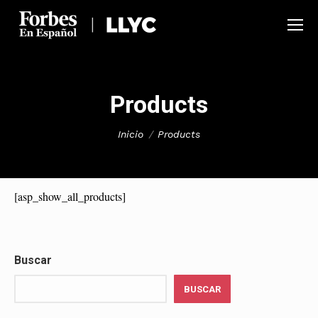
Products
Estás aquí:
Inicio
Products
[asp_show_all_products]
Buscar
BUSCAR