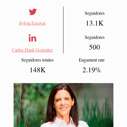
Seguidores
13.1
Sylvia Escovar
Seguidores
500
Carlos Hank González
Seguidores totales
Engament rate
148
2.19